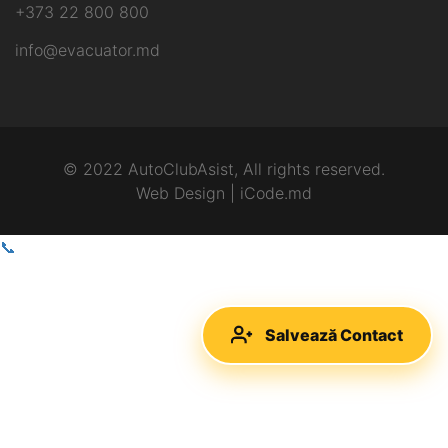
+373 22 800 800
info@evacuator.md
© 2022 AutoClubAsist, All rights reserved.
Web Design | iCode.md
📞
Salvează Contact