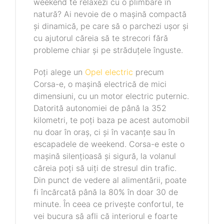
weekend te relaxezi cu o plimbare în
natură? Ai nevoie de o mașină compactă
și dinamică, pe care să o parchezi ușor și
cu ajutorul căreia să te strecori fără
probleme chiar și pe străduțele înguste.
Poți alege un
Opel electric
precum
Corsa-e, o mașină electrică de mici
dimensiuni, cu un motor electric puternic.
Datorită autonomiei de până la 352
kilometri, te poți baza pe acest automobil
nu doar în oraș, ci și în vacanțe sau în
escapadele de weekend. Corsa-e este o
mașină silențioasă și sigură, la volanul
căreia poți să uiți de stresul din trafic.
Din punct de vedere al alimentării, poate
fi încărcată până la 80% în doar 30 de
minute. În ceea ce privește confortul, te
vei bucura să afli că interiorul e foarte