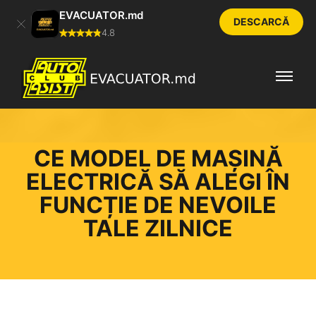
EVACUATOR.md
DESCARCĂ
4.8
CE MODEL DE MAȘINĂ
ELECTRICĂ SĂ ALEGI ÎN
FUNCȚIE DE NEVOILE
TALE ZILNICE