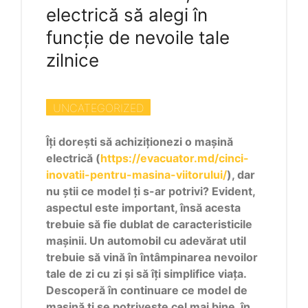
electrică să alegi în
funcție de nevoile tale
zilnice
UNCATEGORIZED
Îți dorești să achiziționezi o mașină
electrică (
https://evacuator.md/cinci-
inovatii-pentru-masina-viitorului/
), dar
nu știi ce model ți s-ar potrivi? Evident,
aspectul este important, însă acesta
trebuie să fie dublat de caracteristicile
mașinii. Un automobil cu adevărat util
trebuie să vină în întâmpinarea nevoilor
tale de zi cu zi și să îți simplifice viața.
Descoperă în continuare ce model de
mașină ți se potrivește cel mai bine, în