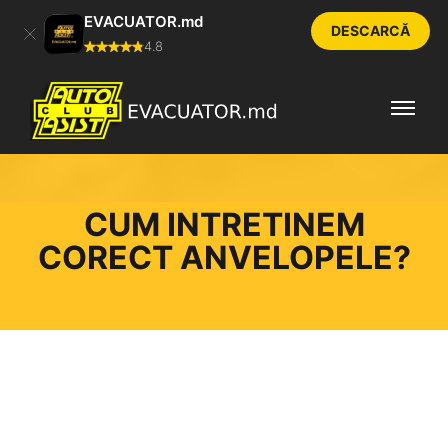
EVACUATOR.md
DESCARCĂ
4.8
CUM INTRETINEM
CORECT ANVELOPELE?