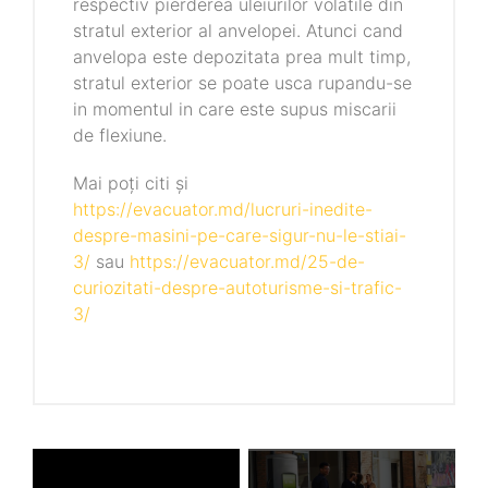
respectiv pierderea uleiurilor volatile din
stratul exterior al anvelopei. Atunci cand
anvelopa este depozitata prea mult timp,
stratul exterior se poate usca rupandu-se
in momentul in care este supus miscarii
de flexiune.
Mai poți citi și
https://evacuator.md/lucruri-inedite-
despre-masini-pe-care-sigur-nu-le-stiai-
3/
sau
https://evacuator.md/25-de-
curiozitati-despre-autoturisme-si-trafic-
3/