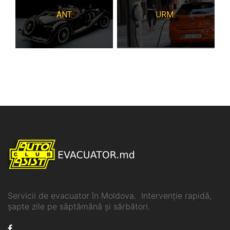
ANT.
URM.
Servicii de evacuator în Moldova. Intervenție rapidă,
șapte zile pe săptămână și sărbători.