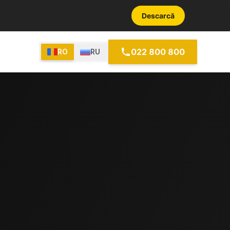
Descarcă
022 800 800
RO
RU