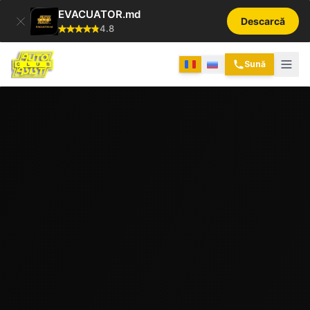
EVACUATOR.md
Descarcă
4.8
Sună