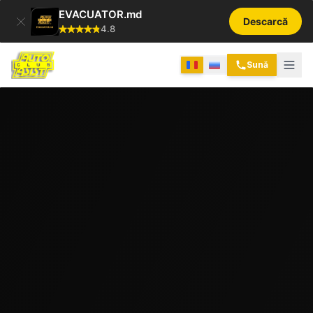
EVACUATOR.md
Descarcă
4.8
Sună