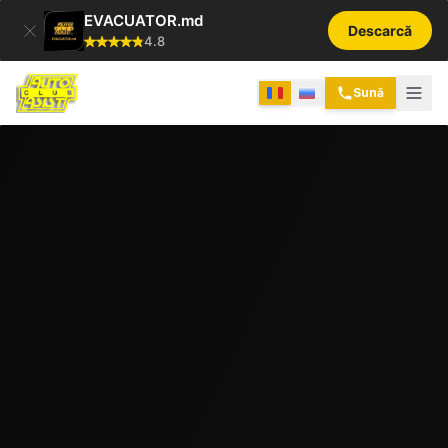
EVACUATOR.md
Descarcă
4.8
Sună