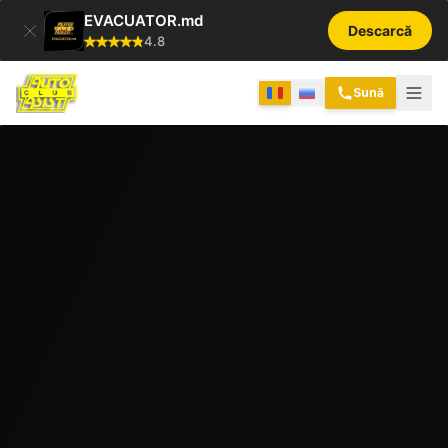
EVACUATOR.md
Descarcă
4.8
Sună