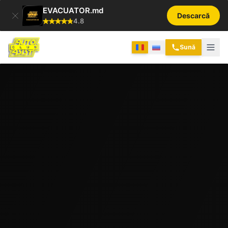
EVACUATOR.md
Descarcă
4.8
Sună