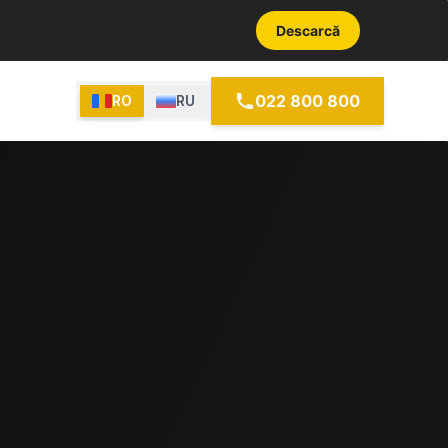
Descarcă
022 800 800
RO
RU