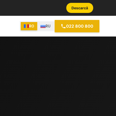
Descarcă
022 800 800
RO
RU