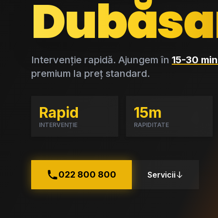
Dubăsa
Intervenție rapidă. Ajungem în
15-30 min
premium la preț standard.
Rapid
15m
INTERVENȚIE
RAPIDITATE
022 800 800
Servicii