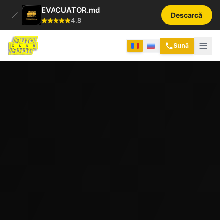
EVACUATOR.md
Descarcă
4.8
Sună