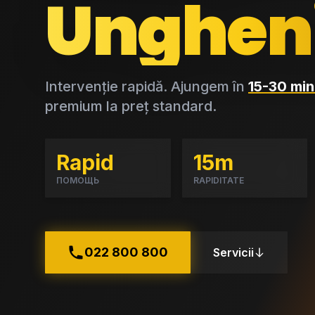
Unghen
Intervenție rapidă. Ajungem în
15-30 min
premium la preț standard.
Rapid
15m
ПОМОЩЬ
RAPIDITATE
022 800 800
Servicii