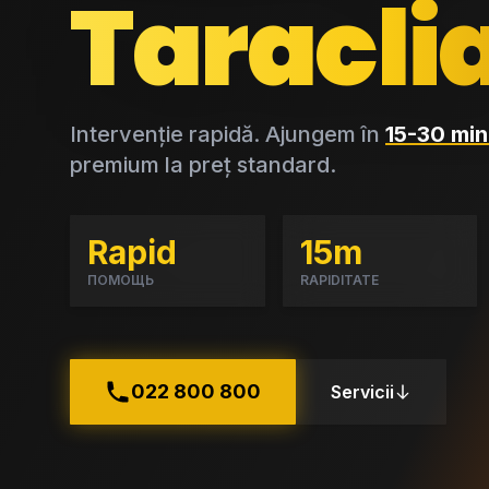
Taracli
Intervenție rapidă. Ajungem în
15-30 min
premium la preț standard.
Rapid
15m
ПОМОЩЬ
RAPIDITATE
022 800 800
Servicii