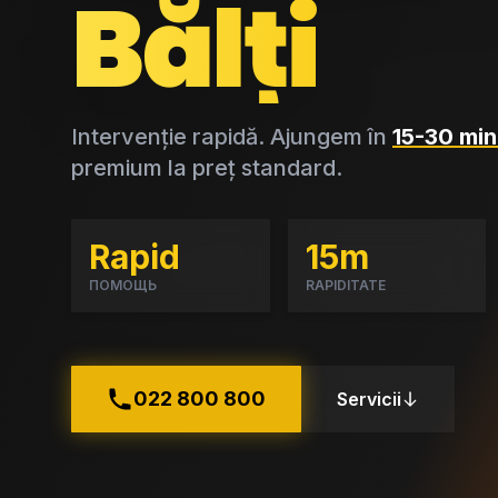
Bălți
Intervenție rapidă. Ajungem în
15-30 min
premium la preț standard.
Rapid
15m
ПОМОЩЬ
RAPIDITATE
022 800 800
Servicii