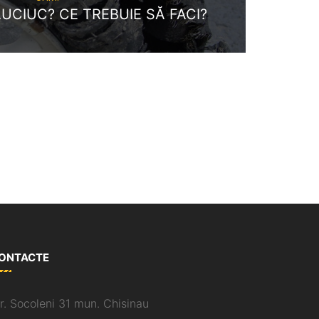
UCIUC? CE TREBUIE SĂ FACI?
ONTACTE
tr. Socoleni 31 mun. Chisinau