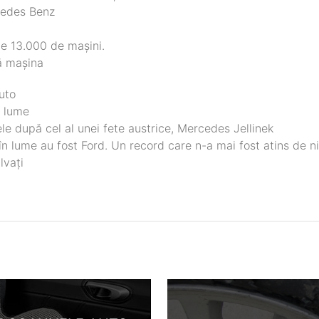
cedes Benz
ce 13.000 de mașini.
ă mașina
uto
n lume
e după cel al unei fete austrice, Mercedes Jellinek
în lume au fost Ford. Un record care n-a mai fost atins de n
lvați