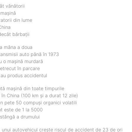
ât vânătorii
 mașină
ratorii din lume
 China
ecât bărbații
 la mâna a doua
transmisii auto până în 1973
cu o mașină murdară
etrecut în parcare
 au produs accidentul
tă mașină din toate timpurile
 în China (100 km și a durat 12 zile)
 pete 50 compuși organici volatili
nt este de 1 la 5000
 stângă a drumului
 unui autovehicul crește riscul de accident de 23 de ori