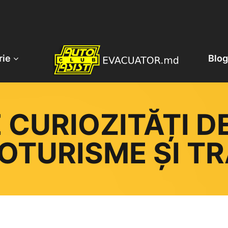
rie
Blog
E CURIOZITĂȚI D
OTURISME ȘI TR