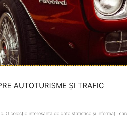
PRE AUTOTURISME ȘI TRAFIC
ic. O colecție interesantă de date statistice și informații ca