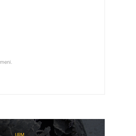
imeni.
URM.