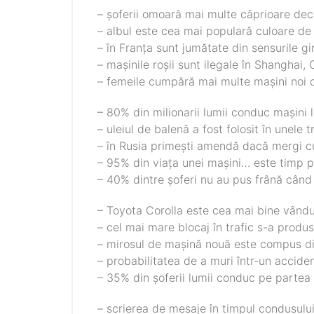
– șoferii omoară mai multe căprioare dec
– albul este cea mai populară culoare de
– în Franța sunt jumătate din sensurile gi
– mașinile roșii sunt ilegale în Shanghai,
– femeile cumpără mai multe mașini noi d
– 80% din milionarii lumii conduc mașini
– uleiul de balenă a fost folosit în unele 
– în Rusia primești amendă dacă mergi 
– 95% din viața unei mașini… este timp p
– 40% dintre șoferi nu au pus frână când
– Toyota Corolla este cea mai bine vându
– cel mai mare blocaj în trafic s-a produs
– mirosul de mașină nouă este compus din
– probabilitatea de a muri într-un accide
– 35% din șoferii lumii conduc pe partea
– scrierea de mesaje în timpul condusului