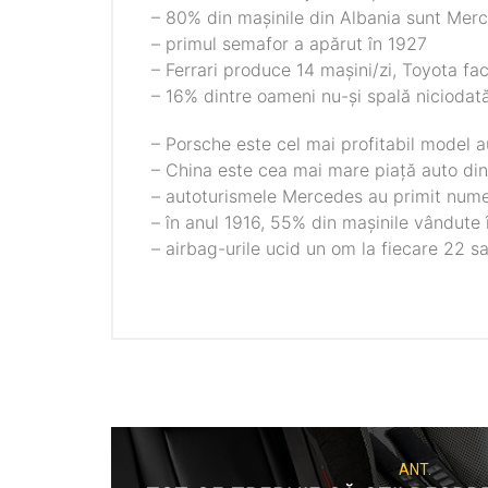
– 80% din mașinile din Albania sunt Mer
– primul semafor a apărut în 1927
– Ferrari produce 14 mașini/zi, Toyota fa
– 16% dintre oameni nu-și spală niciodat
– Porsche este cel mai profitabil model a
– China este cea mai mare piață auto di
– autoturismele Mercedes au primit numel
– în anul 1916, 55% din mașinile vândute 
– airbag-urile ucid un om la fiecare 22 sa
ANT.