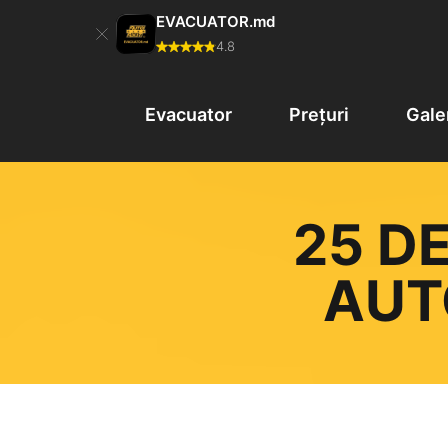
EVACUATOR.md
4.8
Evacuator
Prețuri
Gale
25 D
AUT