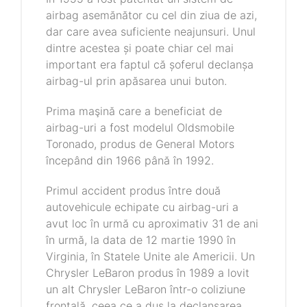
airbag asemănător cu cel din ziua de azi,
dar care avea suficiente neajunsuri. Unul
dintre acestea și poate chiar cel mai
important era faptul că șoferul declanșa
airbag-ul prin apăsarea unui buton.
Prima maşină care a beneficiat de
airbag-uri a fost modelul Oldsmobile
Toronado, produs de General Motors
începând din 1966 până în 1992.
Primul accident produs între două
autovehicule echipate cu airbag-uri a
avut loc în urmă cu aproximativ 31 de ani
în urmă, la data de 12 martie 1990 în
Virginia, în Statele Unite ale Americii. Un
Chrysler LeBaron produs în 1989 a lovit
un alt Chrysler LeBaron într-o coliziune
frontală, ceea ce a dus la declanşarea