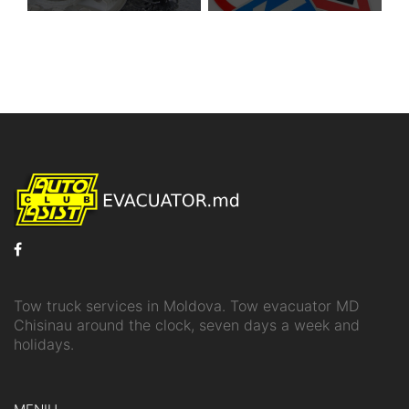
Tow truck services in Moldova. Tow evacuator MD
Chisinau around the clock, seven days a week and
holidays.