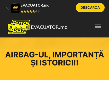
EVACUATOR.md
DESCARCĂ
4.8
AIRBAG-UL, IMPORTANȚĂ
ȘI ISTORIC!!!