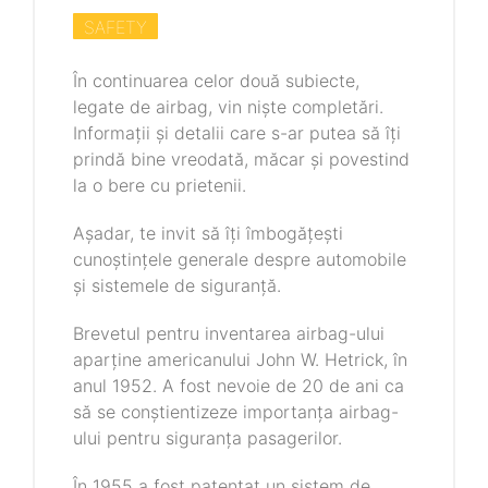
SAFETY
În continuarea celor două subiecte,
legate de airbag, vin niște completări.
Informații și detalii care s-ar putea să îți
prindă bine vreodată, măcar și povestind
la o bere cu prietenii.
Așadar, te invit să îți îmbogățești
cunoștințele generale despre automobile
și sistemele de siguranță.
Brevetul pentru inventarea airbag-ului
aparține americanului John W. Hetrick, în
anul 1952. A fost nevoie de 20 de ani ca
să se conștientizeze importanța airbag-
ului pentru siguranța pasagerilor.
În 1955 a fost patentat un sistem de