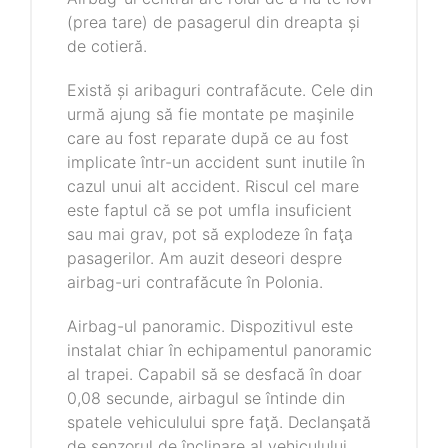
(prea tare) de pasagerul din dreapta și
de cotieră.
Există și aribaguri contrafăcute. Cele din
urmă ajung să fie montate pe maşinile
care au fost reparate după ce au fost
implicate într-un accident sunt inutile în
cazul unui alt accident. Riscul cel mare
este faptul că se pot umfla insuficient
sau mai grav, pot să explodeze în faţa
pasagerilor. Am auzit deseori despre
airbag-uri contrafăcute în Polonia.
Airbag-ul panoramic. Dispozitivul este
instalat chiar în echipamentul panoramic
al trapei. Capabil să se desfacă în doar
0,08 secunde, airbagul se întinde din
spatele vehiculului spre faţă. Declanşată
de senzorul de înclinare al vehiculului,