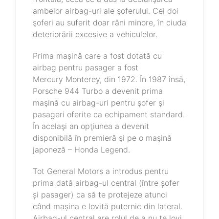
ambelor airbag-uri ale şoferului. Cei doi
şoferi au suferit doar răni minore, în ciuda
deteriorării excesive a vehiculelor.
Prima mașină care a fost dotată cu
airbag pentru pasager a fost
Mercury Monterey, din 1972. În 1987 însă,
Porsche 944 Turbo a devenit prima
maşină cu airbag-uri pentru şofer şi
pasageri oferite ca echipament standard.
În acelaşi an opţiunea a devenit
disponibilă în premieră şi pe o maşină
japoneză – Honda Legend.
Tot General Motors a introdus pentru
prima dată airbag-ul central (între șofer
și pasager) ca să te protejeze atunci
când mașina e lovită puternic din lateral.
Airbag-ul central are rolul de a nu te lovi