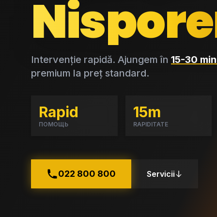
Nispore
Intervenție rapidă. Ajungem în
15-30 min
premium la preț standard.
Rapid
15m
ПОМОЩЬ
RAPIDITATE
022 800 800
Servicii