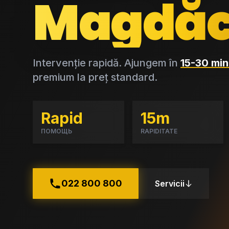
Magdăc
Intervenție rapidă. Ajungem în
15-30 min
premium la preț standard.
Rapid
15m
ПОМОЩЬ
RAPIDITATE
022 800 800
Servicii